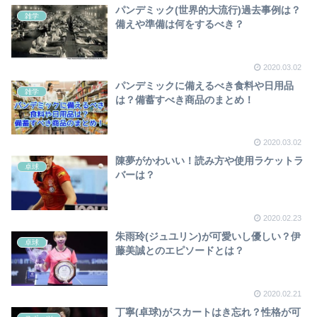
パンデミック(世界的大流行)過去事例は？
雑学
備えや準備は何をするべき？
2020.03.02
パンデミックに備えるべき食料や日用品
雑学
は？備蓄すべき商品のまとめ！
2020.03.02
陳夢がかわいい！読み方や使用ラケットラ
卓球
バーは？
2020.02.23
朱雨玲(ジュユリン)が可愛いし優しい？伊
卓球
藤美誠とのエピソードとは？
2020.02.21
丁寧(卓球)がスカートはき忘れ？性格が可