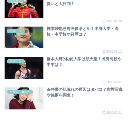
スポーツ
愛いと大評判！
2020.02.20
神本雄也筋肉画像まとめ！出身大学・高
スポーツ
校・中学校や経歴は？
2020.02.11
橋本大輝(体操)大学は順天堂！出身高校や
スポーツ
中学は？
2020.02.07
蒼井優の肌荒れの原因はタバコ？喫煙写真
芸能人・有名人
や銘柄を調査！
2020.02.01