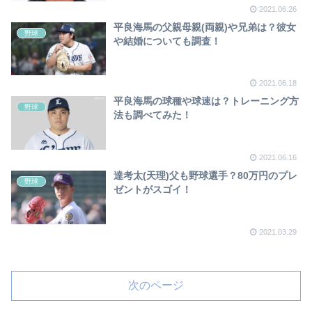
2021.06.26
平良海馬の父親母親(両親)や兄弟は？彼女
野球
や結婚についても調査！
2021.06.18
平良海馬の球種や球速は？トレーニング方
野球
法も調べてみた！
2021.06.16
達考太(天理)父も野球選手？80万円のプレ
野球
ゼントがスゴイ！
2021.03.29
次のページ