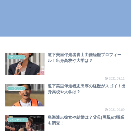
道下美里伴走者青山由佳経歴プロフィー
マラソン
ル！出身高校や大学は？
2021.09.11
道下美里伴走者志田淳の経歴がスゴイ！出
マラソン
身高校や大学は？
2021.09.09
鳥海連志彼女や結婚は？父母(両親)の職業
バスケット
も調査！