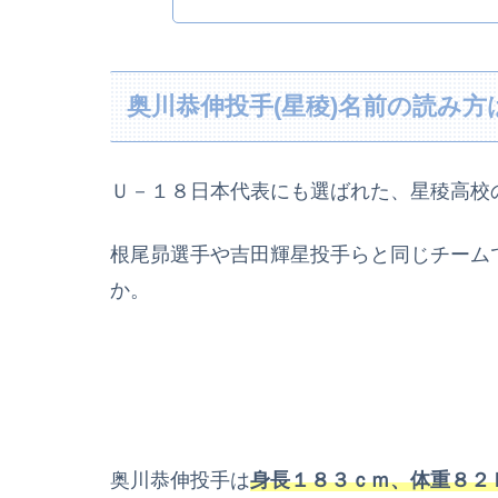
奥川恭伸投手(星稜)名前の読み
Ｕ－１８日本代表にも選ばれた、星稜高校の
根尾昴選手や吉田輝星投手らと同じチーム
か。
奥川恭伸投手は
身長１８３ｃｍ、体重８２