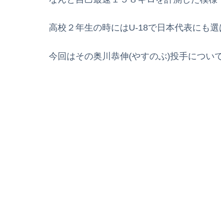
高校２年生の時にはU-18で日本代表にも
今回はその奥川恭伸(やすのぶ)投手につい