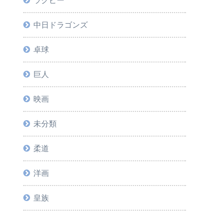
ラグビー
中日ドラゴンズ
卓球
巨人
映画
未分類
柔道
洋画
皇族