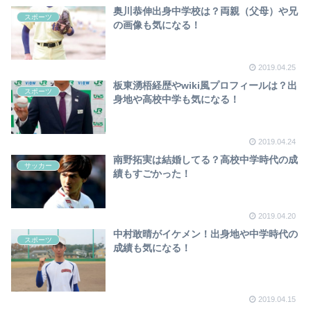
奥川恭伸出身中学校は？両親（父母）や兄
スポーツ
の画像も気になる！
2019.04.25
板東湧梧経歴やwiki風プロフィールは？出
スポーツ
身地や高校中学も気になる！
2019.04.24
南野拓実は結婚してる？高校中学時代の成
サッカー
績もすごかった！
2019.04.20
中村敢晴がイケメン！出身地や中学時代の
スポーツ
成績も気になる！
2019.04.15