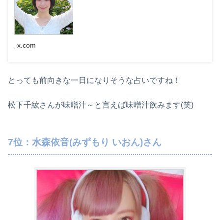
x.com
とっても前向きな一日になりそうな占いですね！
松下千紘さんが味噌汁～と言えば味噌汁飲みます(笑)
7位：水森依音(みずもり いおん)さん