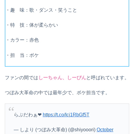
・趣 味：歌・ダンス・笑うこと
・特 技：体が柔らかい
・カラー：赤色
・担 当：ボケ
ファンの間では
しーちゃん、しーぴん
と呼ばれています。
つぼみ大革命の中では最年少で、ボケ担当です。
らぶだわぁ❤︎
https://t.co/Icj1RbGf5T
— しより (つぼみ大革命) (@shiyooori)
October