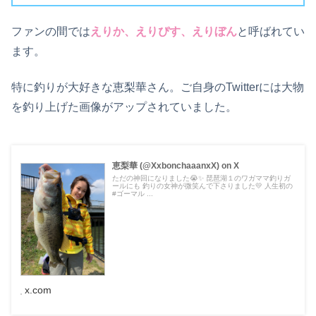
ファンの間では
えりか、えりぴす、えりぼん
と呼ばれてい
ます。
特に釣りが大好きな恵梨華さん。ご自身のTwitterには大物
を釣り上げた画像がアップされていました。
恵梨華 (@XxbonchaaanxX) on X
ただの神回になりました😭✨ 琵琶湖１のワガママ釣りガ
ールにも 釣りの女神が微笑んで下さりました💛 人生初の
#ゴーマル ...
x.com