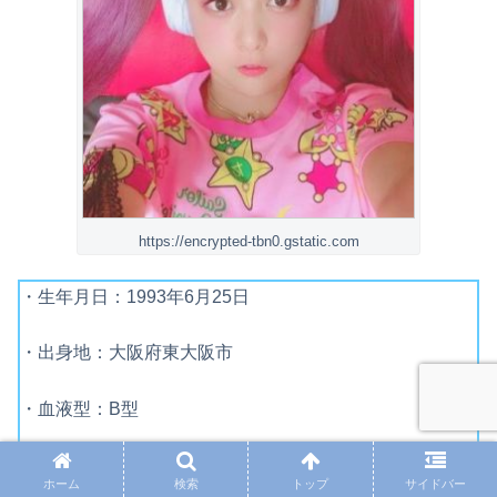
https://encrypted-tbn0.gstatic.com
・生年月日：1993年6月25日
・出身地：大阪府東大阪市
・血液型：B型
・趣 味：コスプレ・アニメ鑑賞・粘土細工
ホーム
検索
トップ
サイドバー