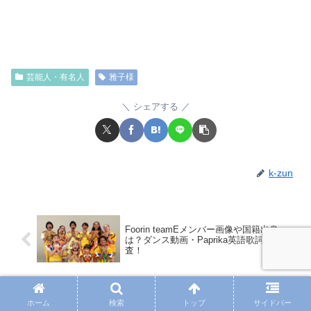
芸能人・有名人
雅子様
シェアする
k-zun
Foorin teamEメンバー画像や国籍出身
は？ダンス動画・Paprika英語歌詞を調
査！
佐藤史騎(青森山田GK)wiki経歴身長体
ホーム
検索
トップ
サイドバー
重！出身中学やプレー特徴は？