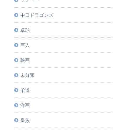
ラグビー
中日ドラゴンズ
卓球
巨人
映画
未分類
柔道
洋画
皇族