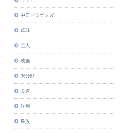
ラグビー
中日ドラゴンズ
卓球
巨人
映画
未分類
柔道
洋画
皇族