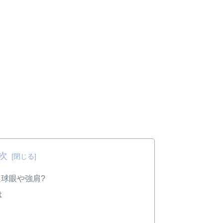
次
球眼や強肩?
は