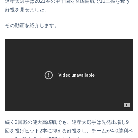
達孝太選手は2021春の甲子園対宮崎商戦で10三振を奪う
好投を見せました。
その動画を紹介します。
続く2回戦の健大高崎戦でも、達孝太選手は先発出場し9
回を投げヒット2本に抑える好投をし、チームが4-0勝利ベ