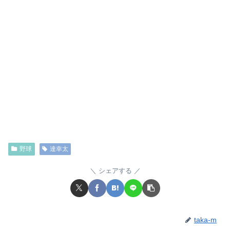
野球
達幸太
シェアする
taka-m