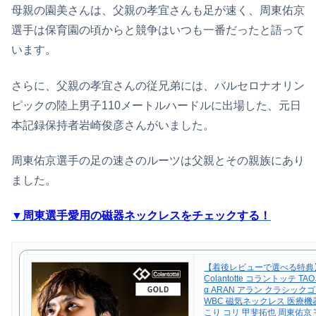
母親の園美さんは、父親の孝宜さんも足が速く、周東佑京
選手は保育園の頃からと競争はいつも一番だったと語って
います。
さらに、父親の孝宜さんの従兄弟には、バルセロナオリン
ピックの陸上男子110メートルハードルに出場した、元日
本記録保持者岩崎俊彦さんがいました。
周東佑京選手の足の速さのルーツは父親とその親族にあり
ました。
▼周東選手愛用の磁器ネックレスをチェックする！
【着後レビューで選べる特典
Colantotte コラントッテ T
α ARAN アラン クラシック
WBC 磁気ネックレス 医療機
こり コリ 甲斐拓也 周東佑京