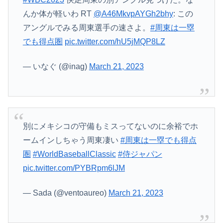
んか体が軽いわ RT
@A46MkvpAYGh2bhy
: この
アングルでみる周東選手の速さよ。
#周東は一塁
でも得点圏
pic.twitter.com/hU5jMQP8LZ
— いなぐ (@inag)
March 21, 2023
別にメキシコの守備もミスってないのに余裕でホ
ームインしちゃう周東凄い
#周東は一塁でも得点
圏
#WorldBaseballClassic
#侍ジャパン
pic.twitter.com/PYBRpm6lJM
— Sada (@ventoaureo)
March 21, 2023