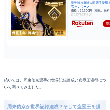
藤美誠 梅野隆太郎 選手愛用 
宅 テレワーク
価格：25,300円（税込、送料
(2023/3/21時点)
楽
続いては、周東佑京選手の世界記録達成と盗塁王獲得につ
いて調べてみました。
周東佑京が世界記録達成？そして盗塁王を獲