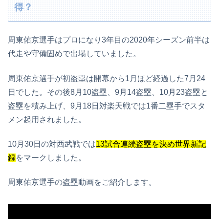
得？
周東佑京選手はプロになり3年目の2020年シーズン前半は
代走や守備固めで出場していました。
周東佑京選手が初盗塁は開幕から1月ほど経過した7月24
日でした。その後8月10盗塁、9月14盗塁、10月23盗塁と
盗塁を積み上げ、9月18日対楽天戦では1番二塁手でスタ
メン起用されました。
10月30日の対西武戦では
13試合連続盗塁を決め世界新記
録
をマークしました。
周東佑京選手の盗塁動画をご紹介します。