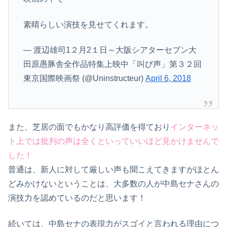
素晴らしい演技を見せてくれます。
— 渡辺雄司1２月2１日～大阪シアターセブン大
田原愚豚舎全作品特集上映中「叫び声」第３２回
東京国際映画祭 (@Uninstructeur)
April 6, 2018
また、芝居の面でもかなり高評価を得ており
インターネッ
ト上では批判の声は全くといっていいほど見かけませんで
した！
普通は、新人に対して厳しい声も聞こえてきますがほとん
どみかけないということは、大多数の人が中島セナさんの
演技力を認めているのだと思います！
続いては、中島セナの表現力がスゴイと言われる理由につ