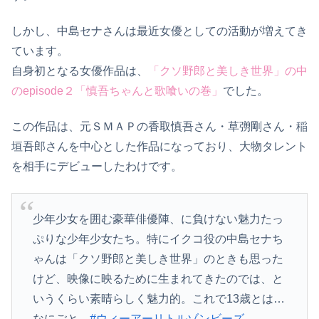
しかし、中島セナさんは最近女優としての活動が増えてき
ています。
自身初となる女優作品は、
「クソ野郎と美しき世界」の中
のepisode２「慎吾ちゃんと歌喰いの巻」
でした。
この作品は、元ＳＭＡＰの香取慎吾さん・草彅剛さん・稲
垣吾郎さんを中心とした作品になっており、大物タレント
を相手にデビューしたわけです。
少年少女を囲む豪華俳優陣、に負けない魅力たっ
ぷりな少年少女たち。特にイクコ役の中島セナち
ゃんは「クソ野郎と美しき世界」のときも思った
けど、映像に映るために生まれてきたのでは、と
いうくらい素晴らしく魅力的。これで13歳とは…
なにごと…
#ウィーアーリトルゾンビーズ