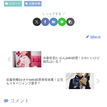
スポーツ
佐藤幸椰
シェアする
taka-m
水森依音(いおん)wiki経歴！かわいいけど
彼氏はいる？
佐藤幸椰(ゆきや)wiki経歴身長体重！父兄
もスキージャンプ選手？
コメント