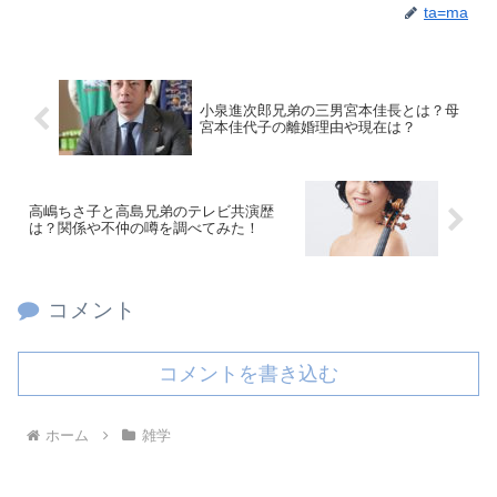
ta=ma
小泉進次郎兄弟の三男宮本佳長とは？母
宮本佳代子の離婚理由や現在は？
高嶋ちさ子と高島兄弟のテレビ共演歴
は？関係や不仲の噂を調べてみた！
コメント
コメントを書き込む
ホーム
雑学