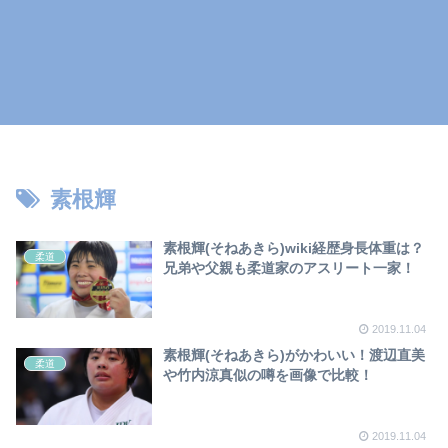
素根輝
素根輝(そねあきら)wiki経歴身長体重は？
柔道
兄弟や父親も柔道家のアスリート一家！
2019.11.04
素根輝(そねあきら)がかわいい！渡辺直美
柔道
や竹内涼真似の噂を画像で比較！
2019.11.04