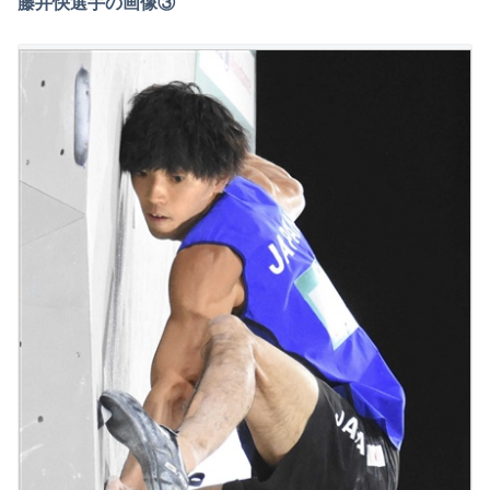
藤井快選手の画像③