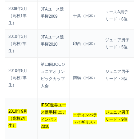
2009年3月
JFAユース選
ユースA男子
（高校1年
千葉（日本）
手権2009
リード・6位
生）
2010年3月
JFAユース選
ジュニア男子
（高校2年
印西（日本）
手権2010
リード・5位
生）
第13回JOCジ
2010年8月
ュニアオリン
ジュニア男子
（高校2年
南砺（日本）
ピックカップ
リード・3位
生）
大会
IFSC世界ユー
2010年9月
ス選手権 エデ
ジュニア男子
エディンバラ
（高校2年
ィンバラ
リード・9位
（イギリス）
生）
2010