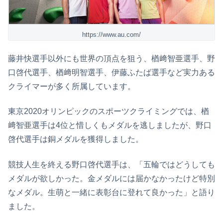
https://www.au.com/
藤井快選手以外にも世界の頂点を狙う、楢﨑智亜選手、野
口啓代選手、楢﨑明智選手、伊藤ふたば選手など実力ある
クライマーが多く所属しています。
東京2020オリンピックのスポーツクライミングでは、楢
﨑智亜選手は4位と惜しくもメダルを逃しましたが、野口
啓代選手は銅メダルを獲得しました。
競技人生を終える野口啓代選手は、「五輪ではどうしても
メダルが欲しかった。金メダルには届かなかったけど特別
なメダル。生萌と一緒に表彰台に登れて良かった」と語り
ました。