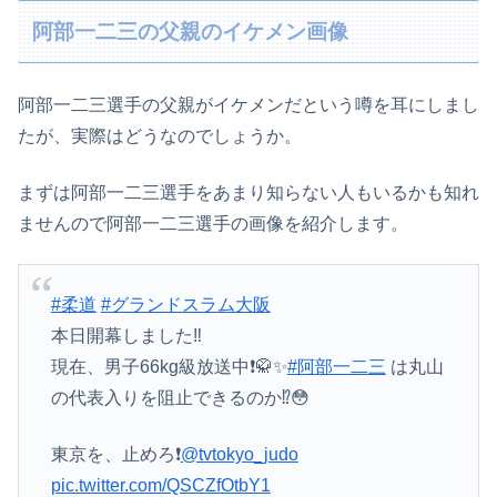
阿部一二三の父親のイケメン画像
阿部一二三選手の父親がイケメンだという噂を耳にしまし
たが、実際はどうなのでしょうか。
まずは阿部一二三選手をあまり知らない人もいるかも知れ
ませんので阿部一二三選手の画像を紹介します。
#柔道
#グランドスラム大阪
本日開幕しました‼️
現在、男子66kg級放送中❗️🥋✨
#阿部一二三
は丸山
の代表入りを阻止できるのか⁉️😳
東京を、止めろ❗️
@tvtokyo_judo
pic.twitter.com/QSCZfOtbY1