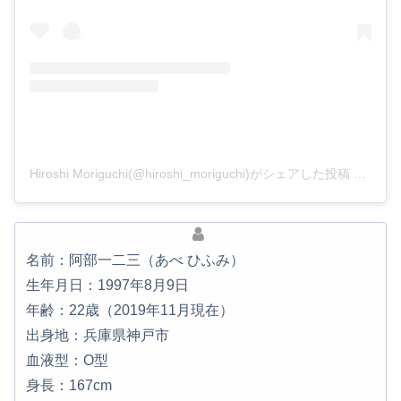
Hiroshi Moriguchi(@hiroshi_moriguchi)がシェアした投稿
–
201
名前：阿部一二三（あべ ひふみ）
生年月日：1997年8月9日
年齢：22歳（2019年11月現在）
出身地：兵庫県神戸市
血液型：O型
身長：167cm