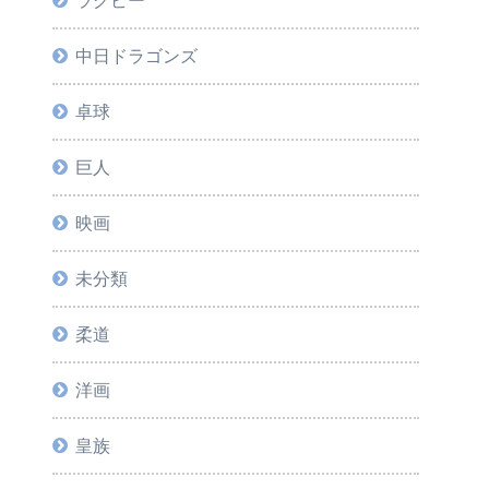
ラグビー
中日ドラゴンズ
卓球
巨人
映画
未分類
柔道
洋画
皇族