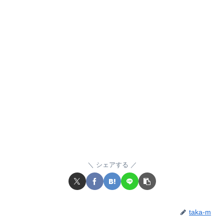
シェアする
taka-m