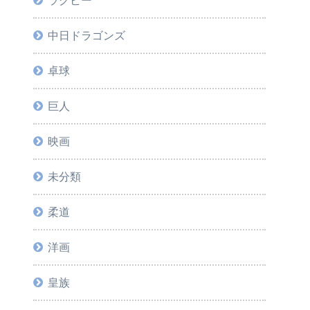
ラグビー
中日ドラゴンズ
卓球
巨人
映画
未分類
柔道
洋画
皇族