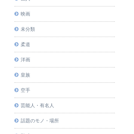
映画
未分類
柔道
洋画
皇族
空手
芸能人・有名人
話題のモノ・場所