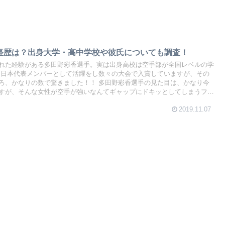
ki経歴は？出身大学・高中学校や彼氏についても調査！
れた経験がある多田野彩香選手。実は出身高校は空手部が全国レベルの学
驚きました！！ 多田野彩香選手の見た目は、かなり今
すが、そんな女性が空手が強いなんてギャップにドキッとしてしまうファ
経歴は？出身大学・高
2019.11.07
査してみました。