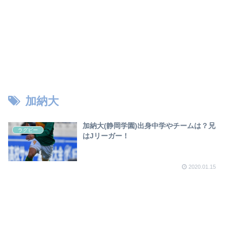
加納大
加納大(静岡学園)出身中学やチームは？兄
ラグビー
はJリーガー！
2020.01.15