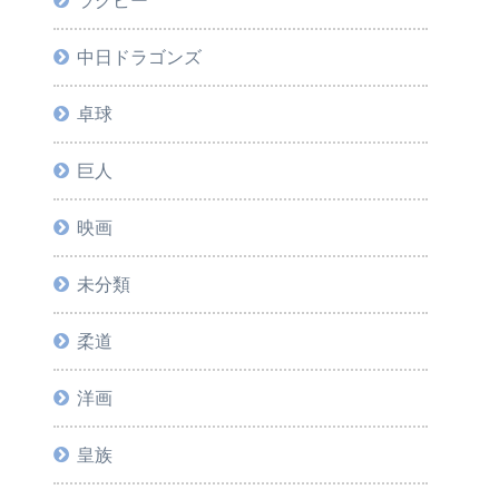
ラグビー
中日ドラゴンズ
卓球
巨人
映画
未分類
柔道
洋画
皇族