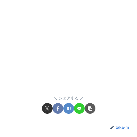
シェアする
taka-m