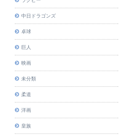
ラグビー
中日ドラゴンズ
卓球
巨人
映画
未分類
柔道
洋画
皇族