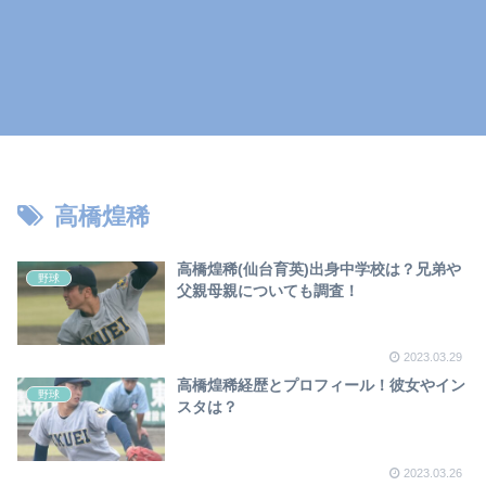
高橋煌稀
高橋煌稀(仙台育英)出身中学校は？兄弟や
野球
父親母親についても調査！
2023.03.29
高橋煌稀経歴とプロフィール！彼女やイン
野球
スタは？
2023.03.26