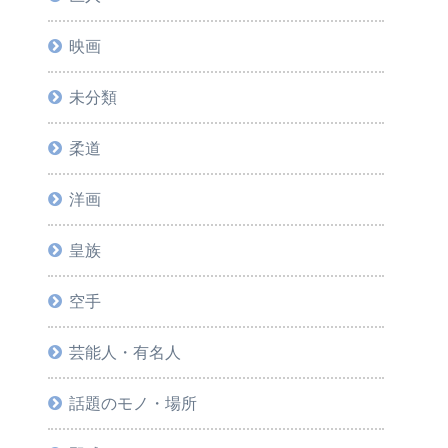
映画
未分類
柔道
洋画
皇族
空手
芸能人・有名人
話題のモノ・場所