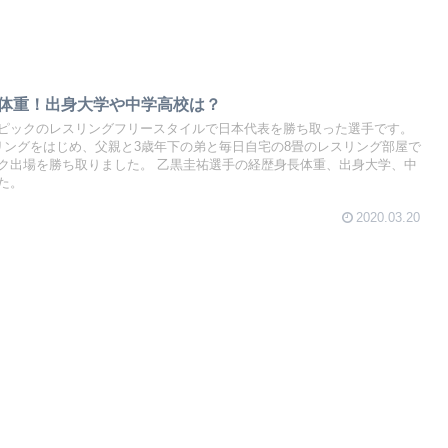
身長体重！出身大学や中学高校は？
ピックのレスリングフリースタイルで日本代表を勝ち取った選手です。
リングをはじめ、父親と3歳年下の弟と毎日自宅の8畳のレスリング部屋で
ク出場を勝ち取りました。 乙黒圭祐選手の経歴身長体重、出身大学、中
た。
2020.03.20