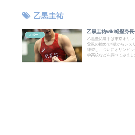
乙黒圭祐
乙黒圭祐wiki経歴
スポーツ
乙黒圭祐選手は東京オリン
父親の勧めで4歳からレス
練習し、ついにオリンピッ
学高校などを調べてみまし